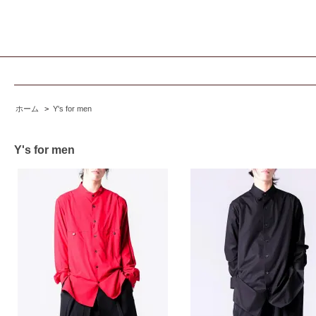
ホーム
>
Y's for men
Y's for men