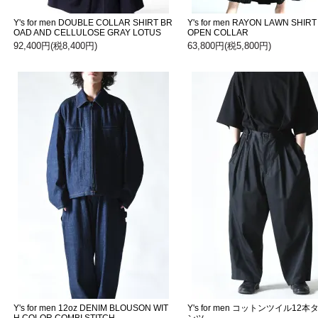
Y's for men DOUBLE COLLAR SHIRT BR
Y's for men RAYON LAWN SHIRT
OAD AND CELLULOSE GRAY LOTUS
OPEN COLLAR
92,400円(税8,400円)
63,800円(税5,800円)
Y's for men 12oz DENIM BLOUSON WIT
Y's for men コットンツイル12
H COLOR COMBI STITCH
ンツ