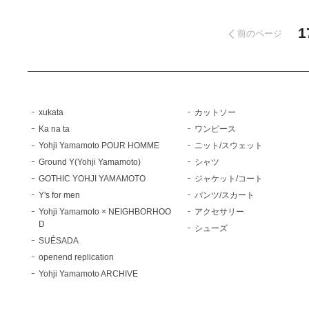
1
前のページ
xukata
カットソー
Ka na ta
ワンピース
Yohji Yamamoto POUR HOMME
ニット/スウェット
Ground Y(Yohji Yamamoto)
シャツ
GOTHIC YOHJI YAMAMOTO
ジャケット/コート
Y's for men
パンツ/スカート
Yohji Yamamoto × NEIGHBORHOO
アクセサリー
D
シューズ
SUÉSADA
openend replication
Yohji Yamamoto ARCHIVE