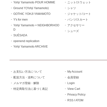
Yohji Yamamoto POUR HOMME
ニット/スウェット
Ground Y(Yohji Yamamoto)
シャツ
GOTHIC YOHJI YAMAMOTO
ジャケット/コート
Y's for men
パンツ/スカート
Yohji Yamamoto × NEIGHBORHOO
アクセサリー
D
シューズ
SUÉSADA
openend replication
Yohji Yamamoto ARCHIVE
お支払い方法について
My Account
配送方法・送料について
会員登録
メルマガ登録・解除
Login
特定商取引法に基づく表記
View Cart
Privacy Policy
RSS
/
ATOM