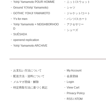
Yohji Yamamoto POUR HOMME
ニット/スウェット
Ground Y(Yohji Yamamoto)
シャツ
GOTHIC YOHJI YAMAMOTO
ジャケット/コート
Y's for men
パンツ/スカート
Yohji Yamamoto × NEIGHBORHOO
アクセサリー
D
シューズ
SUÉSADA
openend replication
Yohji Yamamoto ARCHIVE
お支払い方法について
My Account
配送方法・送料について
会員登録
メルマガ登録・解除
Login
特定商取引法に基づく表記
View Cart
Privacy Policy
RSS
/
ATOM