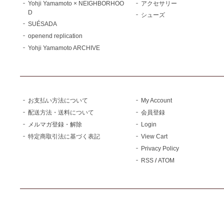
Yohji Yamamoto × NEIGHBORHOO
アクセサリー
D
シューズ
SUÉSADA
openend replication
Yohji Yamamoto ARCHIVE
お支払い方法について
My Account
配送方法・送料について
会員登録
メルマガ登録・解除
Login
特定商取引法に基づく表記
View Cart
Privacy Policy
RSS
/
ATOM