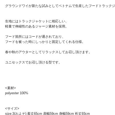
グラウンドワイが新たな試みとしてベトナムで生産したフードトラック
生地にはトラックジャケットに相応しい、
軽量で伸縮性のあるジャージ素材を採用。
フード箇所にはコードが通されており、
フードを被った時にしっかりと固定してくれる仕様。
春や秋のアウターとしてリラックスしてお召し頂けます。
ユニセックスでお召し頂ける型です。
<素材>
polyester 100%
<サイズ>
size:3(およそ):着丈65cm 肩幅59cm 身幅59cm 裄丈93cm