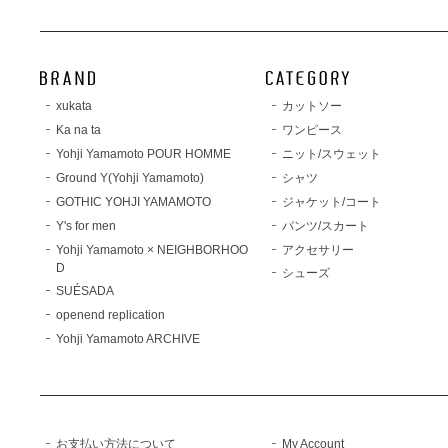
xukata
カットソー
Ka na ta
ワンピース
Yohji Yamamoto POUR HOMME
ニット/スウェット
Ground Y(Yohji Yamamoto)
シャツ
GOTHIC YOHJI YAMAMOTO
ジャケット/コート
Y's for men
パンツ/スカート
Yohji Yamamoto × NEIGHBORHOO
アクセサリー
D
シューズ
SUÉSADA
openend replication
Yohji Yamamoto ARCHIVE
お支払い方法について
My Account