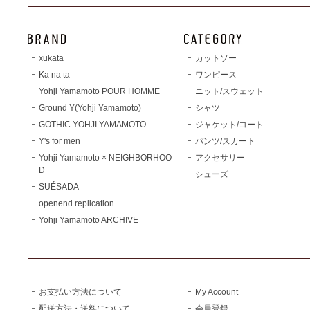
xukata
カットソー
Ka na ta
ワンピース
Yohji Yamamoto POUR HOMME
ニット/スウェット
Ground Y(Yohji Yamamoto)
シャツ
GOTHIC YOHJI YAMAMOTO
ジャケット/コート
Y's for men
パンツ/スカート
Yohji Yamamoto × NEIGHBORHOO
アクセサリー
D
シューズ
SUÉSADA
openend replication
Yohji Yamamoto ARCHIVE
お支払い方法について
My Account
配送方法・送料について
会員登録